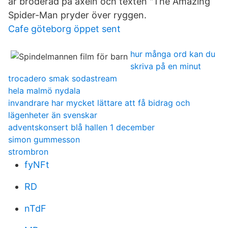
är broderad på axeln och texten "The Amazing
Spider-Man pryder över ryggen.
Cafe göteborg öppet sent
hur många ord kan du
skriva på en minut
trocadero smak sodastream
hela malmö nydala
invandrare har mycket lättare att få bidrag och
lägenheter än svenskar
adventskonsert blå hallen 1 december
simon gummesson
strombron
fyNFt
RD
nTdF