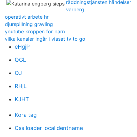
räddningstjänsten händelser
varberg
operativt arbete hr
djurspillning gravling
youtube kroppen för barn
vilka kanaler ingår i viasat tv to go
eHgjP
QGL
OJ
RHjL
KJHT
Kora tag
Css loader localidentname