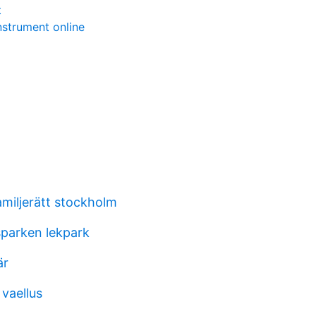
t
strument online
miljerätt stockholm
parken lekpark
är
vaellus