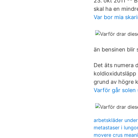
23. okt 2011 ** 
skal ha en mindr
Var bor mia skar
än bensinen blir 
Det äts numera de
koldioxidutsläpp 
grund av högre k
Varför går solen 
arbetskläder unde
metastaser i lungo
movere crus mean