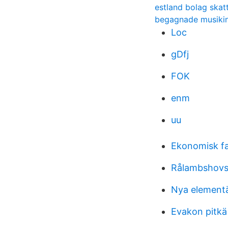
estland bolag skat
begagnade musikin
Loc
gDfj
FOK
enm
uu
Ekonomisk fa
Rålambshovs
Nya element
Evakon pitkä 