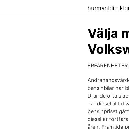
hurmanblirrikb
Välja m
Volks
ERFARENHETER K
Andrahandsvärdet
bensinbilar har b
Drar du ofta släp
har diesel alltid
bensinpriset gått
diesel är fortfar
åren. Framtida pr