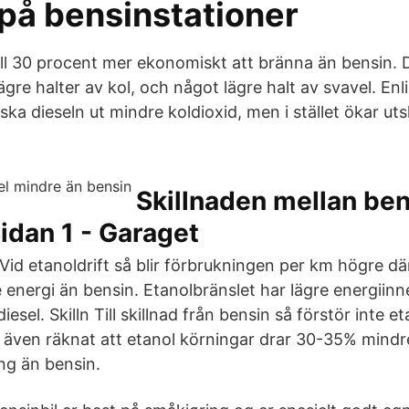
 på bensinstationer
till 30 procent mer ekonomiskt att bränna än bensin. D
gre halter av kol, och något lägre halt av svavel. Enl
ka dieseln ut mindre koldioxid, men i stället ökar ut
Skillnaden mellan be
Sidan 1 - Garaget
id etanoldrift så blir förbrukningen per km högre dä
 energi än bensin. Etanolbränslet har lägre energiinn
sel. Skilln Till skillnad från bensin så förstör inte et
även räknat att etanol körningar drar 30-35% mindr
ng än bensin.