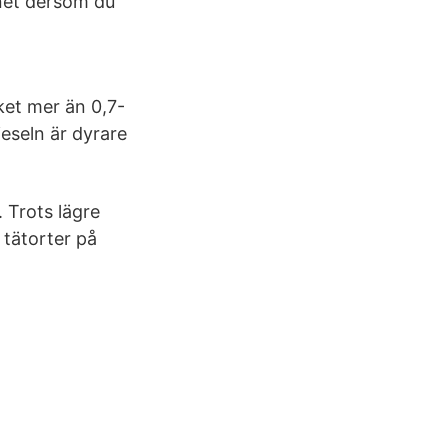
gnet dersom du
et mer än 0,7-
eseln är dyrare
 Trots lägre
 tätorter på