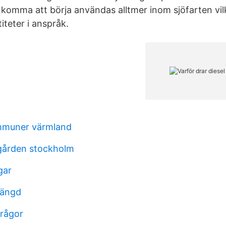
 komma att börja användas alltmer inom sjöfarten v
iteter i anspråk.
mmuner värmland
gården stockholm
gar
längd
frågor