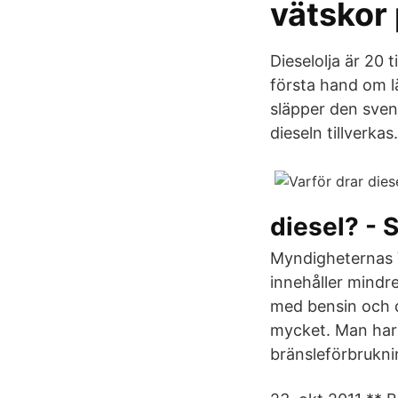
vätskor
Dieselolja är 20 
första hand om lä
släpper den svens
dieseln tillverkas.
diesel? - 
Myndigheternas V
innehåller mindre
med bensin och die
mycket. Man har 
bränsleförbrukni