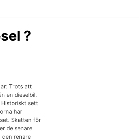
sel ?
ar: Trots att
n en dieselbil.
 Historiskt sett
korna har
set. Skatten för
der de senare
t den renare