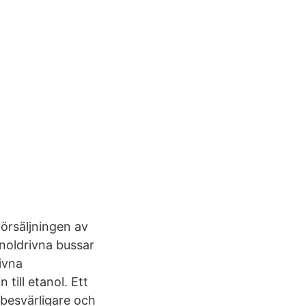
 försäljningen av
tanoldrivna bussar
ivna
till etanol. Ett
 besvärligare och