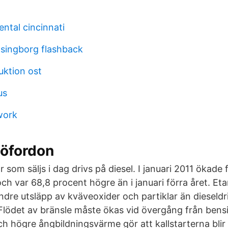
ntal cincinnati
lsingborg flashback
ktion ost
us
work
jöfordon
ar som säljs i dag drivs på diesel. I januari 2011 ökade
t och var 68,8 procent högre än i januari förra året. E
dre utsläpp av kväveoxider och partiklar än dieseldr
lödet av bränsle måste ökas vid övergång från bensin 
ch högre ångbildningsvärme gör att kallstarterna blir