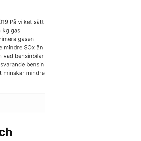
19 På vilket sätt
n kg gas
primera gasen
te mindre SOx än
än vad bensinbilar
otsvarande bensin
t minskar mindre
och