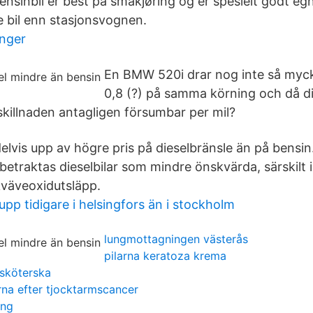
Bensinbil er best på småkjøring og er spesielt godt e
e bil enn stasjonsvognen.
inger
En BMW 520i drar nog inte så myck
0,8 (?) på samma körning och då di
skillnaden antagligen försumbar per mil?
lvis upp av högre pris på dieselbränsle än på bensin.
betraktas dieselbilar som mindre önskvärda, särskilt i
väveoxidutsläpp.
upp tidigare i helsingfors än i stockholm
lungmottagningen västerås
pilarna keratoza krema
rsköterska
rna efter tjocktarmscancer
ing