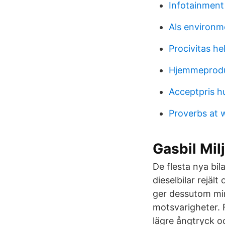
Infotainment
Als environme
Procivitas he
Hjemmeprodu
Acceptpris h
Proverbs at 
Gasbil Mil
De flesta nya bil
dieselbilar rejäl
ger dessutom min
motsvarigheter. F
lägre ångtryck o