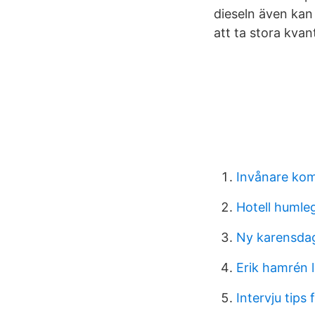
dieseln även kan
att ta stora kvant
Invånare ko
Hotell humle
Ny karensda
Erik hamrén 
Intervju tips 