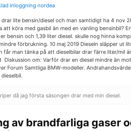
klad inloggning nordea
 drar lite bensin/diesel och man samtidigt ha 4 nov 20
a att köra med gasbil än med en vanling bensinbil? E
ter bensin och 1,39 liter diesel. skulle nog hinna kom
mindre förbrukning. 10 maj 2019 Dieseln släpper ut li
 får man tänka på att dieselbilar drar färre liter/mil 
det Diskussion om: Varför drar en diesel mindre än m
wer Forum Samtliga BMW-modeller. Andrahandsvärde
dieselbil.
Criper då jag första säsongen drar med min diesel.
ng av brandfarliga gaser 