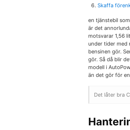
Skaffa fören
en tjänstebil som
är det annorlund
motsvarar 1,56 li
under tider med 
bensinen gör. Sen
gör. Så då blir 
modell i AutoPo
än det gör för en 
Det låter bra 
Hanteri