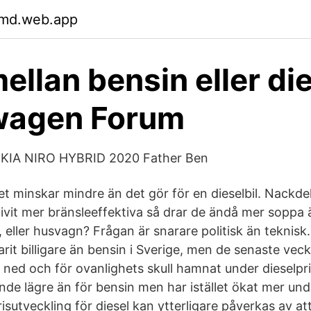
jmd.web.app
ellan bensin eller die
wagen Forum
IA NIRO HYBRID 2020 Father Ben
 minskar mindre än det gör för en dieselbil. Nackdel
livit mer bränsleeffektiva så drar de ändå mer soppa ä
, eller husvagn? Frågan är snarare politisk än teknisk.
 varit billigare än bensin i Sverige, men de senaste vec
 ned och för ovanlighets skull hamnat under dieselpri
ande lägre än för bensin men har istället ökat mer un
isutveckling för diesel kan ytterligare påverkas av at