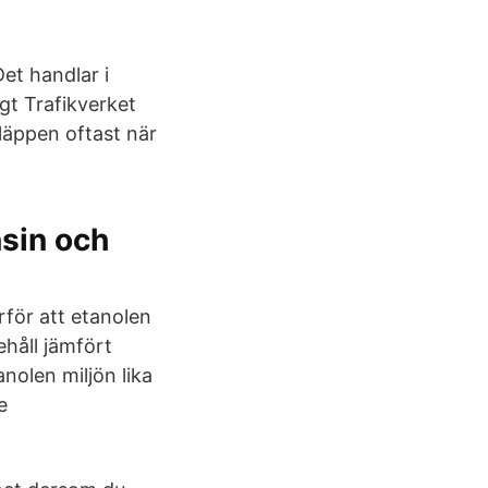
et handlar i
igt Trafikverket
släppen oftast när
nsin och
rför att etanolen
ehåll jämfört
anolen miljön lika
e